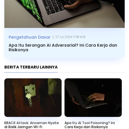
|
Pengetahuan Dasar
27 Jul 2026 17.48 WIB
Apa Itu Serangan AI Adversarial? Ini Cara Kerja dan
Risikonya
BERITA TERBARU LAINNYA
KRACK Attack: Ancaman Nyata
Apa Itu AI Tool Poisoning? Ini
Ag
di Balik Jaringan Wi-Fi
Cara Kerja dan Risikonya
di