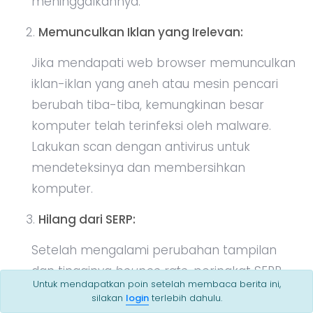
meninggalkannya.
Memunculkan Iklan yang Irelevan:
Jika mendapati web browser memunculkan
iklan-iklan yang aneh atau mesin pencari
berubah tiba-tiba, kemungkinan besar
komputer telah terinfeksi oleh malware.
Lakukan scan dengan antivirus untuk
mendeteksinya dan membersihkan
komputer.
Hilang dari SERP:
Setelah mengalami perubahan tampilan
dan tingginya
bounce rate
, peringkat SERP
Untuk mendapatkan poin setelah membaca berita ini,
(
Search Engine Result Page
) website akan
silakan
login
terlebih dahulu.
turun secara signifikan.