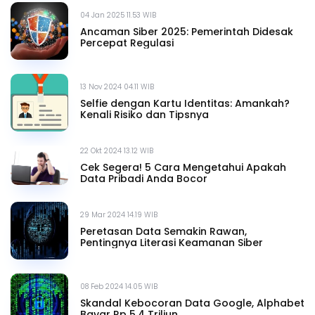
04 Jan 2025 11.53 WIB
Ancaman Siber 2025: Pemerintah Didesak
Percepat Regulasi
13 Nov 2024 04.11 WIB
Selfie dengan Kartu Identitas: Amankah?
Kenali Risiko dan Tipsnya
22 Okt 2024 13.12 WIB
Cek Segera! 5 Cara Mengetahui Apakah
Data Pribadi Anda Bocor
29 Mar 2024 14.19 WIB
Peretasan Data Semakin Rawan,
Pentingnya Literasi Keamanan Siber
08 Feb 2024 14.05 WIB
Skandal Kebocoran Data Google, Alphabet
Bayar Rp 5,4 Triliun