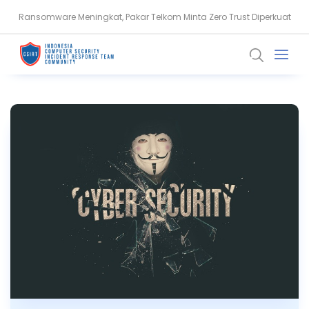
Ransomware Meningkat, Pakar Telkom Minta Zero Trust Diperkuat
Ruflo Rentan Diretas, API Key hingga Memori AI Terancam Bocor