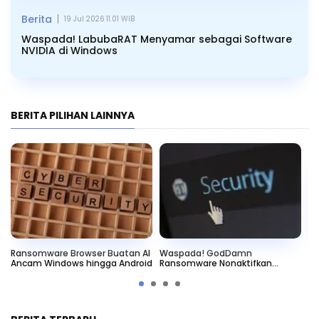
|
Berita
19 Jul 2026 11.01 WIB
Waspada! LabubaRAT Menyamar sebagai Software
NVIDIA di Windows
BERITA PILIHAN LAINNYA
Ransomware Browser Buatan AI
Waspada! GodDamn
Se
Ancam Windows hingga Android
Ransomware Nonaktifkan
Si
Antivirus Windows
Ba