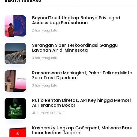
BERITA TERBARU
BeyondTrust Ungkap Bahaya Privileged
Access bagi Perusahaan
2 hari yang lalu
Serangan Siber Terkoordinasi Ganggu
Layanan Air di Minnesota
3 hari yang lalu
Ransomware Meningkat, Pakar Telkom Minta
Zero Trust Diperkuat
3 hari yang lalu
Ruflo Rentan Diretas, API Key hingga Memori
AI Terancam Bocor
31 Jul 2026 10.59 WIB
Kaspersky Ungkap GoSerpent, Malware Baru
Incar Instansi Negara