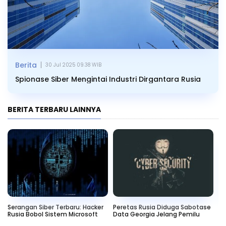
|
Berita
30 Jul 2025 09.38 WIB
Spionase Siber Mengintai Industri Dirgantara Rusia
BERITA TERBARU LAINNYA
Serangan Siber Terbaru: Hacker
Peretas Rusia Diduga Sabotase
Se
Rusia Bobol Sistem Microsoft
Data Georgia Jelang Pemilu
Te
Ru