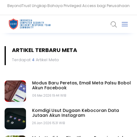
Serangan Siber Terkoordinasi Ganggu Layanan Air di Minnesota
ARTIKEL TERBARU META
Terdapat
4
Artikel Meta
Modus Baru Peretas, Email Meta Palsu Bobol
Akun Facebook
06 Mei 2026 19.44 WIB
Komdigi Usut Dugaan Kebocoran Data
Jutaan Akun Instagram
26 Jan 2026 15.31 WIB