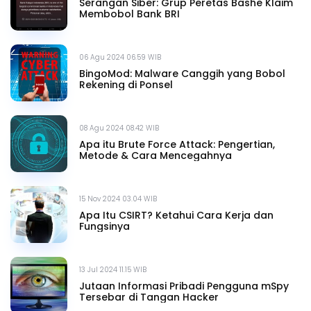
Serangan Siber: Grup Peretas Bashe Klaim
Membobol Bank BRI
06 Agu 2024 06.59 WIB
BingoMod: Malware Canggih yang Bobol
Rekening di Ponsel
08 Agu 2024 08.42 WIB
Apa itu Brute Force Attack: Pengertian,
Metode & Cara Mencegahnya
15 Nov 2024 03.04 WIB
Apa Itu CSIRT? Ketahui Cara Kerja dan
Fungsinya
13 Jul 2024 11.15 WIB
Jutaan Informasi Pribadi Pengguna mSpy
Tersebar di Tangan Hacker