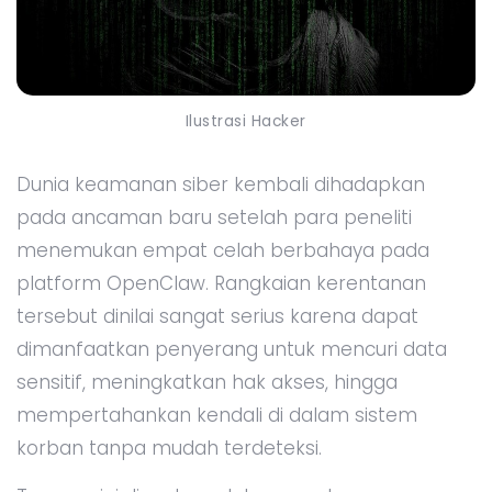
Ilustrasi Hacker
Dunia keamanan siber kembali dihadapkan
pada ancaman baru setelah para peneliti
menemukan empat celah berbahaya pada
platform OpenClaw. Rangkaian kerentanan
tersebut dinilai sangat serius karena dapat
dimanfaatkan penyerang untuk mencuri data
sensitif, meningkatkan hak akses, hingga
mempertahankan kendali di dalam sistem
korban tanpa mudah terdeteksi.