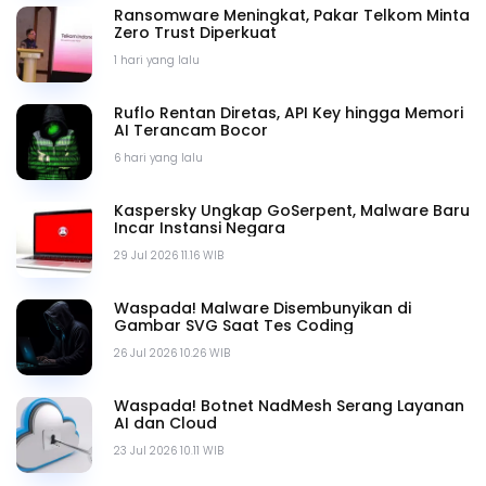
Ransomware Meningkat, Pakar Telkom Minta
Zero Trust Diperkuat
1 hari yang lalu
Ruflo Rentan Diretas, API Key hingga Memori
AI Terancam Bocor
6 hari yang lalu
Kaspersky Ungkap GoSerpent, Malware Baru
Incar Instansi Negara
29 Jul 2026 11.16 WIB
Waspada! Malware Disembunyikan di
Gambar SVG Saat Tes Coding
26 Jul 2026 10.26 WIB
Waspada! Botnet NadMesh Serang Layanan
AI dan Cloud
23 Jul 2026 10.11 WIB