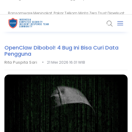
Ransomware Meningkat, Pakar Telkom Minta Zero Trust Diperkuat
Ruflo Rentan Diretas, API Key hingga Memori AI Terancam Bocor
OpenClaw Dibobol! 4 Bug Ini Bisa Curi Data
Pengguna
•
Rita Puspita Sari
21 Mei 2026 16.01 WIB