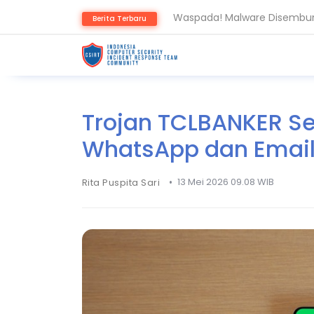
Waspada! Malware Disembun
Berita Terbaru
Waspada! Botnet NadMesh S
Trojan TCLBANKER S
WhatsApp dan Emai
•
13 Mei 2026 09.08 WIB
Rita Puspita Sari