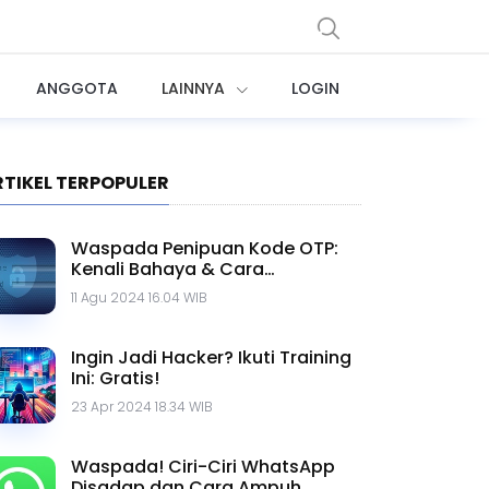
ANGGOTA
LAINNYA
LOGIN
RTIKEL TERPOPULER
Waspada Penipuan Kode OTP:
Kenali Bahaya & Cara
Menghindarinya
11 Agu 2024 16.04 WIB
Ingin Jadi Hacker? Ikuti Training
Ini: Gratis!
23 Apr 2024 18.34 WIB
Waspada! Ciri-Ciri WhatsApp
Disadap dan Cara Ampuh