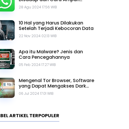
Mengatasinya
28 Agu 2024 17.56 WIB
10 Hal yang Harus Dilakukan
Setelah Terjadi Kebocoran Data
22 Nov 2024 02.13 WIB
Apa itu Malware? Jenis dan
Cara Pencegahannya
05 Feb 2024 17.27 WIB
Mengenal Tor Browser, Software
yang Dapat Mengakses Dark
Web
06 Jul 2024 17.01 WIB
BEL ARTIKEL TERPOPULER