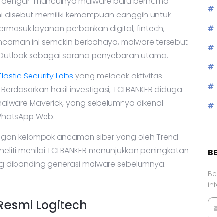
g dengan munculnya malware baru bernama
ini disebut memiliki kemampuan canggih untuk
rmasuk layanan perbankan digital, fintech,
caman ini semakin berbahaya, malware tersebut
utlook sebagai sarana penyebaran utama.
Elastic Security Labs
yang melacak aktivitas
Berdasarkan hasil investigasi, TCLBANKER diduga
malware Maverick, yang sebelumnya dikenal
WhatsApp Web.
engan kelompok ancaman siber yang oleh Trend
eneliti menilai TCLBANKER menunjukkan peningkatan
B
g dibanding generasi malware sebelumnya.
Be
in
Resmi Logitech