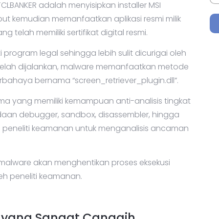
CLBANKER adalah menyisipkan installer MSI
sebut kemudian memanfaatkan aplikasi resmi milik
 telah memiliki sertifikat digital resmi.
 program legal sehingga lebih sulit dicurigai oleh
elah dijalankan, malware memanfaatkan metode
erbahaya bernama “screen_retriever_plugin.dll”.
ama yang memiliki kemampuan anti-analisis tingkat
daan debugger, sandbox, disassembler, hingga
n peneliti keamanan untuk menganalisis ancaman
s, malware akan menghentikan proses eksekusi
leh peneliti keamanan.
i yang Sangat Canggih