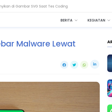
yikan di Gambar SVG Saat Tes Coding
erang Layanan AI dan Cloud
BERITA
KEGIATAN
ebar Malware Lewat
A
l