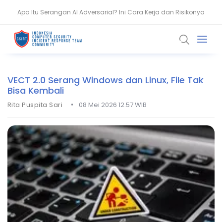
Apa Itu Serangan AI Adversarial? Ini Cara Kerja dan Risikonya
Waspada! Malware Disembunyikan di Gambar SVG Saat Tes
Coding
VECT 2.0 Serang Windows dan Linux, File Tak
Bisa Kembali
•
Rita Puspita Sari
08 Mei 2026 12.57 WIB