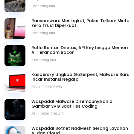
1 hari yang lalu
Ransomware Meningkat, Pakar Telkom Minta
Zero Trust Diperkuat
1 hari yang lalu
Ruflo Rentan Diretas, API Key hingga Memori
AI Terancam Bocor
6 hari yang lalu
Kaspersky Ungkap GoSerpent, Malware Baru
Incar Instansi Negara
29 Jul 2026 11.16 WIB
Waspada! Malware Disembunyikan di
Gambar SVG Saat Tes Coding
26 Jul 2026 10.26 WIB
Waspada! Botnet NadMesh Serang Layanan
AI dan Cloud