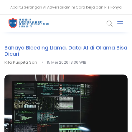
Apa Itu Serangan AI Adversarial? Ini Cara Kerja dan Risikonya
Waspada! Malware Disembunyikan di Gambar SVG Saat Tes
Coding
Bahaya Bleeding Llama, Data AI di Ollama Bisa
Dicuri
•
Rita Puspita Sari
15 Mei 2026 13.36 WIB