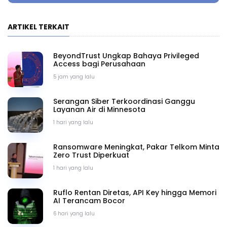
ARTIKEL TERKAIT
BeyondTrust Ungkap Bahaya Privileged
Access bagi Perusahaan
5 jam yang lalu
Serangan Siber Terkoordinasi Ganggu
Layanan Air di Minnesota
1 hari yang lalu
Ransomware Meningkat, Pakar Telkom Minta
Zero Trust Diperkuat
1 hari yang lalu
Ruflo Rentan Diretas, API Key hingga Memori
AI Terancam Bocor
6 hari yang lalu