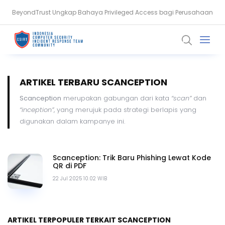
BeyondTrust Ungkap Bahaya Privileged Access bagi Perusahaan
Serangan Siber Terkoordinasi Ganggu Layanan Air di Minnesota
ARTIKEL TERBARU SCANCEPTION
Scanception
merupakan gabungan dari kata
“scan”
dan
“inception”
, yang merujuk pada strategi berlapis yang
digunakan dalam kampanye ini.
Scanception: Trik Baru Phishing Lewat Kode
QR di PDF
22 Jul 2025 10.02 WIB
ARTIKEL TERPOPULER TERKAIT SCANCEPTION