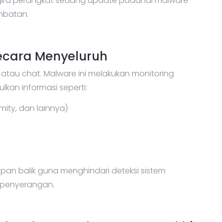
gira perangkat sedang update padahal malware
mbatan.
ecara Menyeluruh
 atau chat. Malware ini melakukan monitoring
an informasi seperti:
mity, dan lainnya)
mpan balik guna menghindari deteksi sistem
penyerangan.