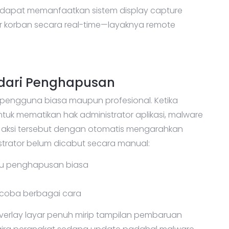
uga dapat memanfaatkan sistem display capture
r korban secara real-time—layaknya remote
ndari Penghapusan
h pengguna biasa maupun profesional. Ketika
k mematikan hak administrator aplikasi, malware
aksi tersebut dengan otomatis mengarahkan
strator belum dicabut secara manual:
enu penghapusan biasa
ncoba berbagai cara
erlay layar penuh mirip tampilan pembaruan