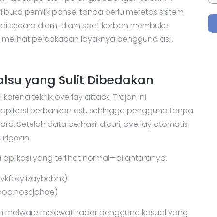
ibuka pemilik ponsel tanpa perlu meretas sistem
rjadi secara diam-diam saat korban membuka
t melihat percakapan layaknya pengguna asli.
alsu yang Sulit Dibedakan
l karena teknik overlay attack. Trojan ini
 aplikasi perbankan asli, sehingga pengguna tanpa
 Setelah data berhasil dicuri, overlay otomatis
urigaan.
 aplikasi yang terlihat normal—di antaranya:
vkfbky.izaybebnx)
hoq.noscjahae)
n malware melewati radar pengguna kasual yang