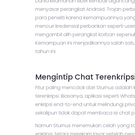
Dunia keamanan siber kembali diguncang
menyasar perangkat Android. Trojan pe
para peneliti karena kemampuannya yan
mencuri kredensial perbankan seperti u
mengambil alih perangkat korban sepenuh
Kemampuan ini menjadikannya salah satu
tahun ini.
Mengintip Chat Terenkrips
Fitur paling mencolok dari Sturnus adala
terenkripsi. Biasanya, aplikasi seperti W
enkripsi end-to-end untuk melindungi pri
sekalipun tidak dapat membaca isi chat 
Namun Sturnus menemukan celah yang tak
enkripsi, tetapi merekam layar setelah pesa