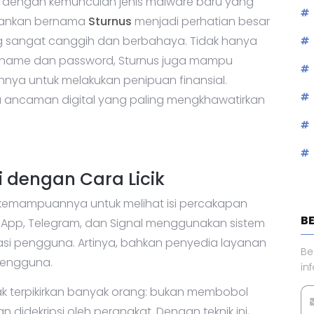
 dengan kemunculan jenis malware baru yang
rbankan bernama
Sturnus
menjadi perhatian besar
g sangat canggih dan berbahaya. Tidak hanya
sername dan password, Sturnus juga mampu
nya untuk melakukan penipuan finansial.
 ancaman digital yang paling mengkhawatirkan
i dengan Cara Licik
h kemampuannya untuk melihat isi percakapan
B
hatsApp, Telegram, dan Signal menggunakan sistem
vasi pengguna. Artinya, bahkan penyedia layanan
Be
pengguna.
in
 terpikirkan banyak orang: bukan membobol
n didekripsi oleh perangkat. Dengan teknik ini,