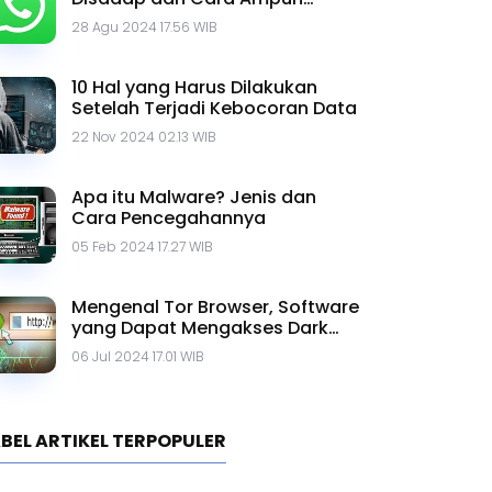
Mengatasinya
28 Agu 2024 17.56 WIB
10 Hal yang Harus Dilakukan
Setelah Terjadi Kebocoran Data
22 Nov 2024 02.13 WIB
Apa itu Malware? Jenis dan
Cara Pencegahannya
05 Feb 2024 17.27 WIB
Mengenal Tor Browser, Software
yang Dapat Mengakses Dark
Web
06 Jul 2024 17.01 WIB
BEL ARTIKEL TERPOPULER