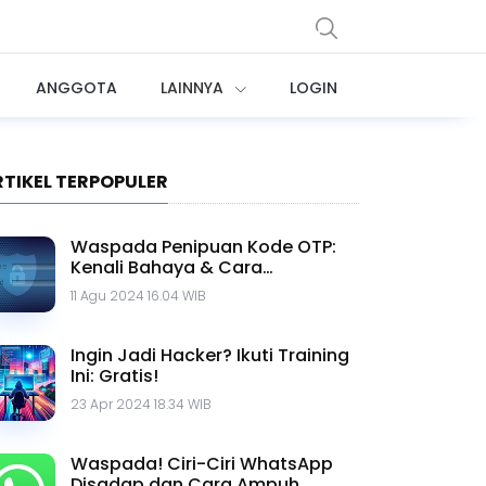
ANGGOTA
LAINNYA
LOGIN
RTIKEL TERPOPULER
Waspada Penipuan Kode OTP:
Kenali Bahaya & Cara
Menghindarinya
11 Agu 2024 16.04 WIB
Ingin Jadi Hacker? Ikuti Training
Ini: Gratis!
23 Apr 2024 18.34 WIB
Waspada! Ciri-Ciri WhatsApp
Disadap dan Cara Ampuh