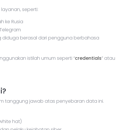
ayanan, seperti:
h ke Rusia
 Telegram
yang diduga berasal dari pengguna berbahasa
nggunakan istilah umum seperti “
credentials
” atau
i?
im tanggung jawab atas penyebaran data ini.
white hat)
 dan pelaku kejahatan siber