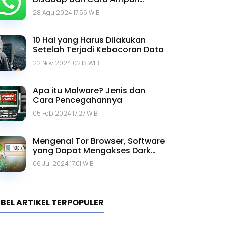
Mengatasinya
28 Agu 2024 17.56 WIB
10 Hal yang Harus Dilakukan
Setelah Terjadi Kebocoran Data
22 Nov 2024 02.13 WIB
Apa itu Malware? Jenis dan
Cara Pencegahannya
05 Feb 2024 17.27 WIB
Mengenal Tor Browser, Software
yang Dapat Mengakses Dark
Web
06 Jul 2024 17.01 WIB
BEL ARTIKEL TERPOPULER