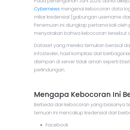
Pada pertengahan Juni 2025, dunia dikeju
Cybernews
mengenai kebocoran data login
miliar kredensial (gabungan username dan
Penemuan ini diungkap pertama kali oleh 
menyatakan bahwa kebocoran tersebut adal
Dataset yang mereka temukan berasal dar
infostealer, hasil kompilasi dari berbag
disimpan di server tidak aman seperti El
perlindungan.
Mengapa Kebocoran Ini B
Berbeda dari kebocoran yang biasanya te
temuan ini mencakup kredensial dari berba
Facebook