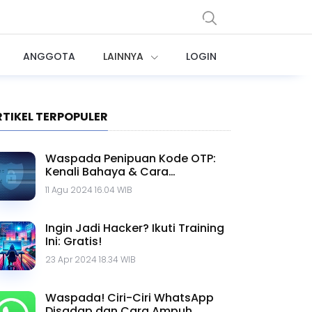
ANGGOTA
LAINNYA
LOGIN
RTIKEL TERPOPULER
Waspada Penipuan Kode OTP:
Kenali Bahaya & Cara
Menghindarinya
11 Agu 2024 16.04 WIB
Ingin Jadi Hacker? Ikuti Training
Ini: Gratis!
23 Apr 2024 18.34 WIB
Waspada! Ciri-Ciri WhatsApp
Disadap dan Cara Ampuh