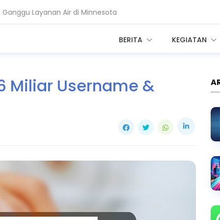
i Ganggu Layanan Air di Minnesota
r Telkom Minta Zero Trust Diperkuat
BERITA
KEGIATAN
16 Miliar Username &
A