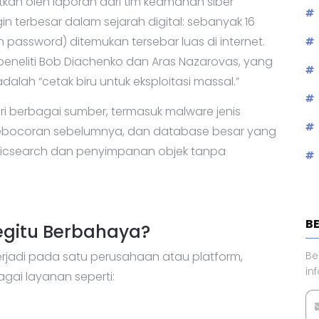
tkan oleh laporan dari tim keamanan siber
 terbesar dalam sejarah digital: sebanyak 16
 password) ditemukan tersebar luas di internet.
peneliti Bob Diachenko dan Aras Nazarovas, yang
ah “cetak biru untuk eksploitasi massal.”
i berbagai sumber, termasuk malware jenis
ai kebocoran sebelumnya, dan database besar yang
asticsearch dan penyimpanan objek tanpa
B
egitu Berbahaya?
rjadi pada satu perusahaan atau platform,
Be
in
gai layanan seperti: