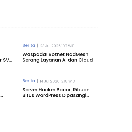
Berita
|
23 Jul 2026 10.11 WIB
Waspada! Botnet NadMesh
r SVG
Serang Layanan AI dan Cloud
Berita
|
14 Jul 2026 12.18 WIB
Server Hacker Bocor, Ribuan
n
Situs WordPress Dipasangi
Backdoor