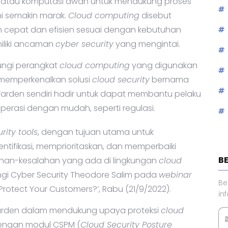
atau komputasi awan untuk mendukung proses
ini semakin marak.
Cloud computing
disebut
 cepat dan efisien sesuai dengan kebutuhan
iliki ancaman
cyber security
yang mengintai.
ungi perangkat
cloud computing
yang digunakan
n memperkenalkan solusi
cloud security
bernama
Warden sendiri hadir untuk dapat membantu pelaku
perasi dengan mudah, seperti regulasi.
rity tools
, dengan tujuan utama untuk
tifikasi, memprioritaskan, dan memperbaiki
B
lahan-kesalahan yang ada di lingkungan
cloud
ngi Cyber Security Theodore Salim pada
webinar
Be
Protect Your Customers?’, Rabu (21/9/2022).
in
rden dalam mendukung upaya proteksi
cloud
engan modul CSPM (
Cloud Security Posture