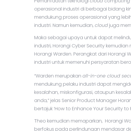
Pemanfaatan teknologi
cloud computing
operasional industri di berbagai bidang k
mendukung proses operasional yang lebih
industri. Namun kemudian,
cloud
juga mem
Maka sebagai upaya untuk dapat melind
industri, Horangi Cyber Security kemudia
Horangi Warden. Perangkat dari Horangi 
industri untuk memenuhi persyaratan bero
“Warden merupakan
all-in-one cloud secu
mendukung pelaku industri dapat mengiden
kesalahan, miskonfigurasi, ataupun kesa
anda,” jelas Senior Product Manager Hora
bertajuk ‘How to Enhance Your Security to 
Theo kemudian memaparkan, Horangi Wa
berfokus pada perlindungan mendasar d