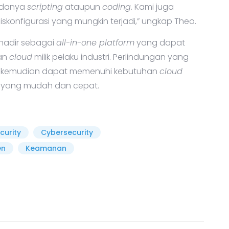
 adanya
scripting
ataupun
coding
. Kami juga
onfigurasi yang mungkin terjadi,” ungkap Theo.
 hadir sebagai
all-in-one platform
yang dapat
nan
cloud
milik pelaku industri. Perlindungan yang
uk kemudian dapat memenuhi kebutuhan
cloud
 yang mudah dan cepat.
curity
Cybersecurity
en
Keamanan