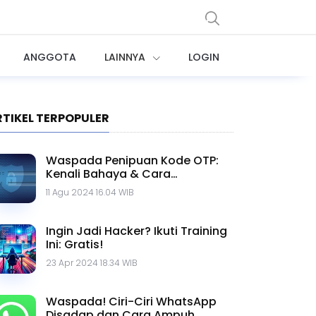
ANGGOTA
LAINNYA
LOGIN
RTIKEL TERPOPULER
Waspada Penipuan Kode OTP:
Kenali Bahaya & Cara
Menghindarinya
11 Agu 2024 16.04 WIB
Ingin Jadi Hacker? Ikuti Training
Ini: Gratis!
23 Apr 2024 18.34 WIB
Waspada! Ciri-Ciri WhatsApp
Disadap dan Cara Ampuh