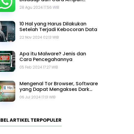
Mengatasinya
28 Agu 2024 17.56 WIB
10 Hal yang Harus Dilakukan
Setelah Terjadi Kebocoran Data
22 Nov 2024 02.13 WIB
Apa itu Malware? Jenis dan
Cara Pencegahannya
05 Feb 2024 17.27 WIB
Mengenal Tor Browser, Software
yang Dapat Mengakses Dark
Web
06 Jul 2024 17.01 WIB
BEL ARTIKEL TERPOPULER