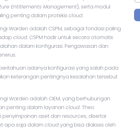
cture Entitlements Management
), serta modul
ling penting dalam proteksi
cloud
.
ngi Warden adalah CSPM, sebagai fondasi paling
hadap
cloud
. CSPM hadir untuk secara otomatis
salahan dalam konfigurasi. Pengawasan dan
enerus.
eritahuan adanya konfigurasi yang salah pada
rikan keterangan pentingnya kesalahan tersebut
rangi Warden adalah CIEM, yang berhubungan
tan penting dalam layanan
cloud
. Theo
ti penyimpanan aset dan
resources
, disertai
set apa saja dalam
cloud
yang bisa diakses oleh