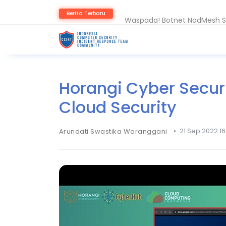
Waspada! Botnet NadMesh S
Berita Terbaru
Waspada! Tujuh Paket npm V
Horangi Cyber Securi
Cloud Security
•
21 Sep 2022 16
Arundati Swastika Waranggani