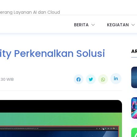
erang Layanan AI dan Cloud
ite Dipakai Sebarkan Malware RAT
BERITA
KEGIATAN
ty Perkenalkan Solusi
A
.30 WIB