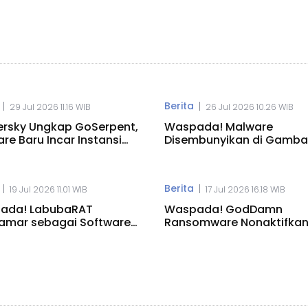
Berita
|
|
29 Jul 2026 11.16 WIB
26 Jul 2026 10.26 WIB
rsky Ungkap GoSerpent,
Waspada! Malware
re Baru Incar Instansi
Disembunyikan di Gamba
ra
Saat Tes Coding
Berita
|
|
19 Jul 2026 11.01 WIB
17 Jul 2026 16.18 WIB
ada! LabubaRAT
Waspada! GodDamn
amar sebagai Software
Ransomware Nonaktifka
A di Windows
Antivirus Windows