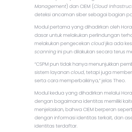
Management
) dan CIEM (
Cloud Infrastru
deteksi ancaman siber sebagai bagian pa
Modul pertama yang dihadirkan oleh Hora
dasar untuk melakukan perlindungan ter
melakukan pengecekan
cloud
jika ada ke
scanning
ini pun dilakukan secara terus m
“CSPM pun tidak hanya menunjukkan pemb
sistem layanan
cloud
, tetapi juga membe
serta cara memperbaikinya,” jelas Theo.
Modul kedua yang dihadirkan melalui Ho
dengan bagaimana identitas memiliki kai
menjelaskan, bahwa CIEM berperan seper
dengan informasi identitas terkait, dan a
identitas terdaftar.