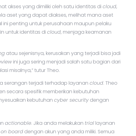
t akses yang dimiliki oleh satu identitas di
cloud
,
ola aset yang dapat diakses, melihat mana aset
Hal ini penting untuk perusahaan maupun pelaku
n untuk identitas di
cloud
, menjaga keamanan
ng
atau sejenisnya, kerusakan yang terjadi bisa jadi
eview
ini juga sering menjadi salah satu bagian dari
lasi misalnya,” tutur Theo.
ika serangan terjadi terhadap layanan
cloud
. Theo
n secara spesifik memberikan kebutuhan
enyesuaikan kebutuhan
cyber security
dengan
an
actionable
. Jika anda melakukan
trial
layanan
,
on board
dengan akun yang anda miliki. Semua