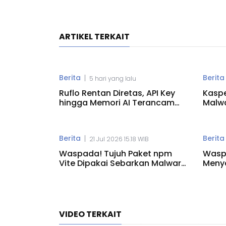
ARTIKEL TERKAIT
Berita
Berita
|
5 hari yang lalu
Ruflo Rentan Diretas, API Key
Kaspe
hingga Memori AI Terancam
Malwa
Bocor
Nega
Berita
Berita
|
21 Jul 2026 15.18 WIB
Waspada! Tujuh Paket npm
Wasp
Vite Dipakai Sebarkan Malware
Meny
RAT
NVIDI
VIDEO TERKAIT