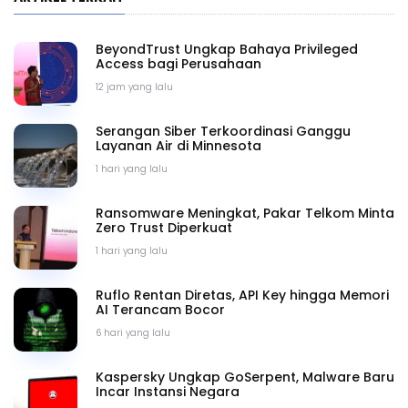
BeyondTrust Ungkap Bahaya Privileged
Access bagi Perusahaan
12 jam yang lalu
Serangan Siber Terkoordinasi Ganggu
Layanan Air di Minnesota
1 hari yang lalu
Ransomware Meningkat, Pakar Telkom Minta
Zero Trust Diperkuat
1 hari yang lalu
Ruflo Rentan Diretas, API Key hingga Memori
AI Terancam Bocor
6 hari yang lalu
Kaspersky Ungkap GoSerpent, Malware Baru
Incar Instansi Negara