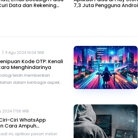
Curi Data dan Rekening
7,3 Juta Pengguna Andro
|
.
11 Agu 2024 16.04 WIB
nipuan Kode OTP: Kenali
ara Menghindarinya
nologi telah memberikan
ahan dalam berbagai aspek
, mulai dari bertransaksi,
, hingga berbelanja online.
ik semua kemudahan tersebut,
ko yang semakin besar, salah
 2024 17.56 WIB
ah ancaman penipuan
iri-Ciri WhatsApp
e Password
(OTP).
an Cara Ampuh
nya
saat ini, aplikasi pesan instan