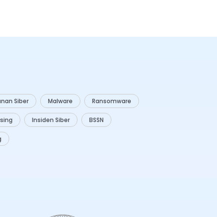
nan Siber
Malware
Ransomware
ising
Insiden Siber
BSSN
g