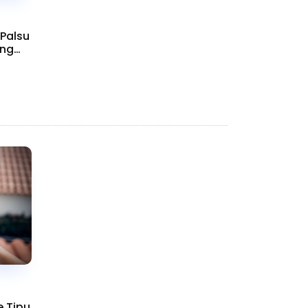
 Palsu
ing
e Tipu