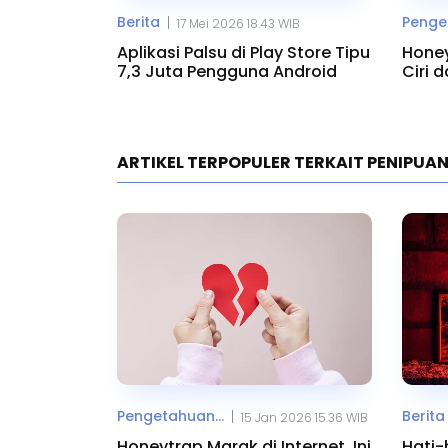
Berita
Penget
|
17 Mei 2026 18.43 WIB
Aplikasi Palsu di Play Store Tipu
Honey
7,3 Juta Pengguna Android
Ciri 
ARTIKEL TERPOPULER TERKAIT PENIPUAN
Pengetahuan...
Berita
|
15 Jan 2026 15.36 WIB
Honeytrap Marak di Internet, Ini
Hati-