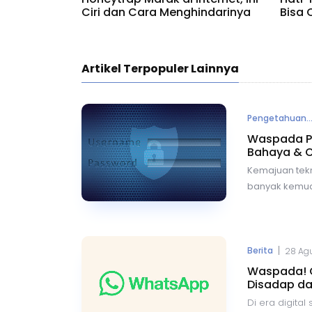
Ciri dan Cara Menghindarinya
Bisa 
Anda
Artikel Terpopuler Lainnya
Pengetahuan..
Waspada Pe
Bahaya & C
Kemajuan tek
banyak kemud
kehidupan kita
berkomunikasi
Namun, di bal
terdapat risi
|
Berita
28 Agu
satunya adal
Waspada! C
kode
One-Tim
Disadap d
Mengatasi
Di era digital 