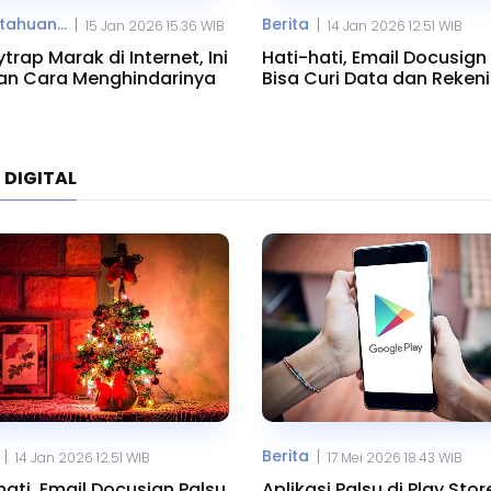
ahuan...
Berita
|
|
15 Jan 2026 15.36 WIB
14 Jan 2026 12.51 WIB
trap Marak di Internet, Ini
Hati-hati, Email Docusign
dan Cara Menghindarinya
Bisa Curi Data dan Reken
Anda
 DIGITAL
Berita
|
|
14 Jan 2026 12.51 WIB
17 Mei 2026 18.43 WIB
hati, Email Docusign Palsu
Aplikasi Palsu di Play Stor