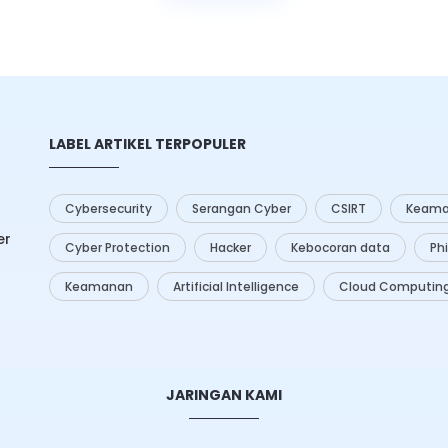
or.
LABEL ARTIKEL TERPOPULER
Cybersecurity
Serangan Cyber
CSIRT
Keama
er
Cyber Protection
Hacker
Kebocoran data
Ph
Keamanan
Artificial Intelligence
Cloud Computin
JARINGAN KAMI