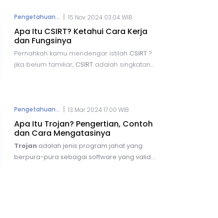
keamanan dari Cleafy pada bulan Mei,
BingoMod memiliki kemampuan membobol
|
Pengetahuan...
15 Nov 2024 03.04 WIB
aplikasi mobile banking dan menghapus
Apa Itu CSIRT? Ketahui Cara Kerja
semua data di ponsel korban.
dan Fungsinya
Pernahkah kamu mendengar istilah
CSIRT
?
jika belum familiar,
CSIRT
adalah singkatan
dari
Computer Security Incident Response
Team
, yaitu sebuah organisasi yang
memberikan layanan respon terhadap
kejadian terkait keamanan komputer salama
|
Pengetahuan...
13 Mar 2024 17.00 WIB
24 jam nonstop setiap hari. Layanan ini dapat
Apa Itu Trojan? Pengertian, Contoh
diakses oleh semua pihak, mulai dari individu,
dan Cara Mengatasinya
perusahaan, instansi pemerintah, hingga
Trojan
adalah jenis program jahat yang
organisasi lainnya.
berpura-pura sebagai software yang valid.
Dikamuflase sebagai software sah, Trojan
menyembunyikan dirinya di dalam berbagai
file yang tampak tidak mencurigakan seperti
email
attachment
, game komputer, lagu, atau
film.