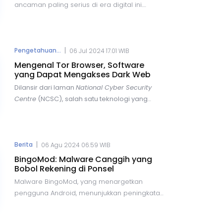
untuk sukses di industri ini.
ancaman paling serius di era digital ini.
Dengan meningkatnya ketergantungan pada
teknologi, risiko kehilangan data penting, baik
untuk individu maupun perusahaan, terus
meningkat. Kebocoran data dapat
|
Pengetahuan...
06 Jul 2024 17.01 WIB
menyebabkan kerugian besar, baik dari sisi
Mengenal Tor Browser, Software
keuangan maupun reputasi.
yang Dapat Mengakses Dark Web
Dilansir dari laman
National Cyber Security
Centre
(NCSC), salah satu teknologi yang
muncul sebagai solusi untuk melindungi
anonimitas pengguna internet adalah The
Onion Router, atau yang lebih dikenal dengan
nama
Tor Browser.
Tor Browser adalah
|
Berita
06 Agu 2024 06.59 WIB
perangkat lunak yang memungkinkan
BingoMod: Malware Canggih yang
pengguna untuk menjelajahi internet secara
Bobol Rekening di Ponsel
anonim dan aman.
Malware BingoMod, yang menargetkan
pengguna Android, menunjukkan peningkatan
kecanggihan dan bahaya yang signifikan.
Pertama kali diidentifikasi oleh peneliti