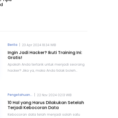
id
|
Berita
23 Apr 2024 18.34 WIB
Ingin Jadi Hacker? Ikuti Training Ini:
Gratis!
Apakah Anda tertarik untuk menjadi seorang
hacker? Jika ya, maka Anda tidak boleh
melewatkan kesempatan untuk mengikuti 3
training sertifikasi ini secara gratis, yang
diselenggarakan oleh EC-Council. Training
sertifikasi ini tidak hanya memberikan
|
Pengetahuan...
22 Nov 2024 02.13 WIB
pemahaman mendalam tentang keamanan
10 Hal yang Harus Dilakukan Setelah
cyber, tetapi juga mempersiapkan Anda
Terjadi Kebocoran Data
dengan keterampilan praktis yang diperlukan
Kebocoran data telah menjadi salah satu