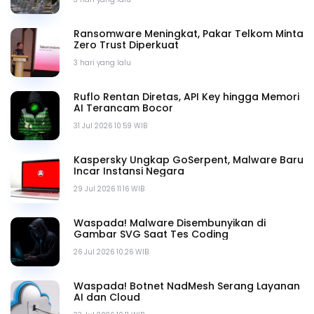
Ransomware Meningkat, Pakar Telkom Minta
Zero Trust Diperkuat
3 hari yang lalu
Ruflo Rentan Diretas, API Key hingga Memori
AI Terancam Bocor
31 Jul 2026 10.59 WIB
Kaspersky Ungkap GoSerpent, Malware Baru
Incar Instansi Negara
29 Jul 2026 11.16 WIB
Waspada! Malware Disembunyikan di
Gambar SVG Saat Tes Coding
26 Jul 2026 10.26 WIB
Waspada! Botnet NadMesh Serang Layanan
AI dan Cloud