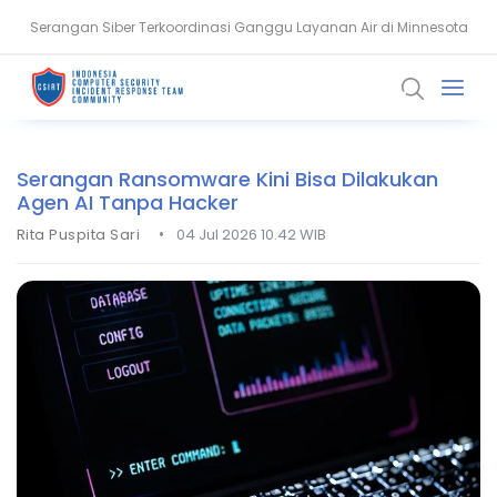
Serangan Siber Terkoordinasi Ganggu Layanan Air di Minnesota
Ransomware Meningkat, Pakar Telkom Minta Zero Trust Diperkuat
Serangan Ransomware Kini Bisa Dilakukan
Agen AI Tanpa Hacker
•
Rita Puspita Sari
04 Jul 2026 10.42 WIB