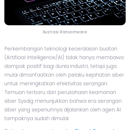
Ilustrasi Ransomware
Perkembangan teknologi kecerdasan buatan
(Artificial Intelligence/AI) tidak hanya membawa
dampak positif bagi dunia industri, tetapi juga
mulai dimanfaatkan oleh pelaku kejahatan siber
untuk meningkatkan efektivitas serangan.
Temuan terbaru dari perusahaan keamanan
siber Sysdig menunjukkan bahwa era serangan
siber yang sepenuhnya dijalankan oleh agen AI
tampaknya sudah dimulai.