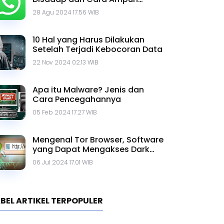
Mengatasinya
28 Agu 2024 17.56 WIB
10 Hal yang Harus Dilakukan
Setelah Terjadi Kebocoran Data
22 Nov 2024 02.13 WIB
Apa itu Malware? Jenis dan
Cara Pencegahannya
05 Feb 2024 17.27 WIB
Mengenal Tor Browser, Software
yang Dapat Mengakses Dark
Web
06 Jul 2024 17.01 WIB
BEL ARTIKEL TERPOPULER