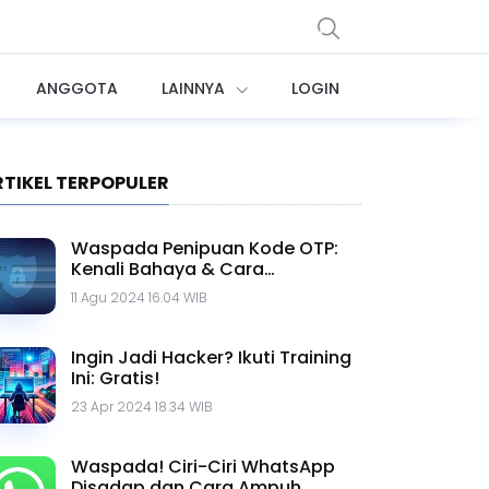
ANGGOTA
LAINNYA
LOGIN
RTIKEL TERPOPULER
Waspada Penipuan Kode OTP:
Kenali Bahaya & Cara
Menghindarinya
11 Agu 2024 16.04 WIB
Ingin Jadi Hacker? Ikuti Training
Ini: Gratis!
23 Apr 2024 18.34 WIB
Waspada! Ciri-Ciri WhatsApp
Disadap dan Cara Ampuh