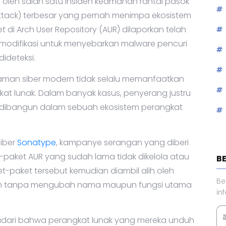
 oleh salah satu insiden keamanan rantai pasok
attack) terbesar yang pernah menimpa ekosistem
ket di Arch User Repository (AUR) dilaporkan telah
dimodifikasi untuk menyebarkan malware pencuri
dideteksi.
caman siber modern tidak selalu memanfaatkan
t lunak. Dalam banyak kasus, penyerang justru
 dibangun dalam sebuah ekosistem perangkat
iber
Sonatype
, kampanye serangan yang diberi
-paket AUR yang sudah lama tidak dikelola atau
B
ket-paket tersebut kemudian diambil alih oleh
Be
iam tanpa mengubah nama maupun fungsi utama
in
adari bahwa perangkat lunak yang mereka unduh