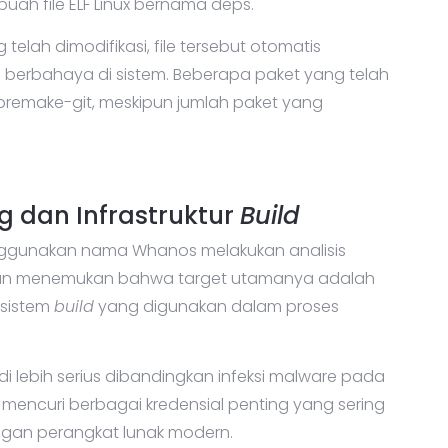
uah file ELF Linux bernama deps.
ah dimodifikasi, file tersebut otomatis
as berbahaya di sistem. Beberapa paket yang telah
an premake-git, meskipun jumlah paket yang
dan Infrastruktur
Build
ggunakan nama Whanos melakukan analisis
an menemukan bahwa target utamanya adalah
 sistem
build
yang digunakan dalam proses
 lebih serius dibandingkan infeksi malware pada
mencuri berbagai kredensial penting yang sering
gan perangkat lunak modern.