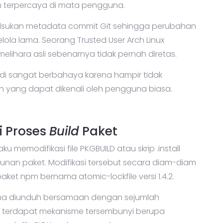
dan terpercaya di mata pengguna.
malsukan metadata commit Git sehingga perubahan
ola lama. Seorang Trusted User Arch Linux
ihara asli sebenarnya tidak pernah diretas.
i sangat berbahaya karena hampir tidak
yang dapat dikenali oleh pengguna biasa.
i Proses
Build
Paket
u memodifikasi file PKGBUILD atau skrip .install
an paket. Modifikasi tersebut secara diam-diam
et npm bernama atomic-lockfile versi 1.4.2.
arena diunduh bersamaan dengan sejumlah
tu terdapat mekanisme tersembunyi berupa