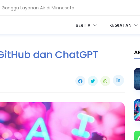
i Ganggu Layanan Air di Minnesota
r Telkom Minta Zero Trust Diperkuat
BERITA
KEGIATAN
 GitHub dan ChatGPT
A