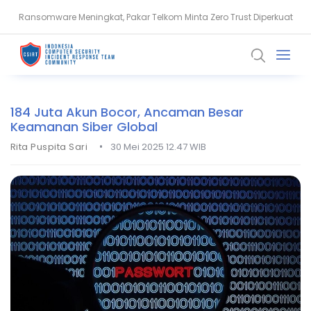
Ransomware Meningkat, Pakar Telkom Minta Zero Trust Diperkuat
Ruflo Rentan Diretas, API Key hingga Memori AI Terancam Bocor
184 Juta Akun Bocor, Ancaman Besar
Keamanan Siber Global
•
Rita Puspita Sari
30 Mei 2025 12.47 WIB