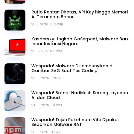
Ruflo Rentan Diretas, API Key hingga Memori
AI Terancam Bocor
31 Jul 2026 10.59 WIB
Kaspersky Ungkap GoSerpent, Malware Baru
Incar Instansi Negara
29 Jul 2026 11.16 WIB
Waspada! Malware Disembunyikan di
Gambar SVG Saat Tes Coding
26 Jul 2026 10.26 WIB
Waspada! Botnet NadMesh Serang Layanan
AI dan Cloud
23 Jul 2026 10.11 WIB
Waspada! Tujuh Paket npm Vite Dipakai
Sebarkan Malware RAT
21 Jul 2026 15.18 WIB