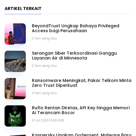
ARTIKEL TERKAIT
BeyondTrust Ungkap Bahaya Privileged
Access bagi Perusahaan
2 hari yang lalu
Serangan Siber Terkoordinasi Ganggu
Layanan Air di Minnesota
2 hari yang lalu
Ransomware Meningkat, Pakar Telkom Minta
Zero Trust Diperkuat
3 hari yang lalu
Ruflo Rentan Diretas, API Key hingga Memori
AI Terancam Bocor
31 Jul 2026 10.59 WIB
Kaspersky Ungkap GoSerpent, Malware Baru