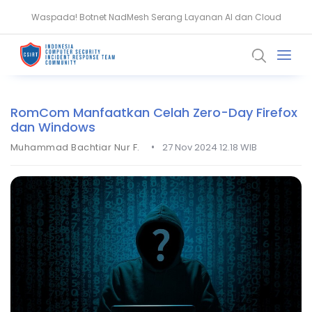
Waspada! Botnet NadMesh Serang Layanan AI dan Cloud
Waspada! Tujuh Paket npm Vite Dipakai Sebarkan Malware RAT
RomCom Manfaatkan Celah Zero-Day Firefox
dan Windows
•
Muhammad Bachtiar Nur F.
27 Nov 2024 12.18 WIB