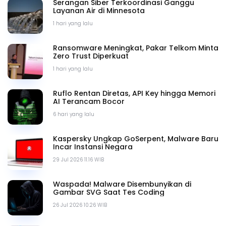
Serangan Siber Terkoordinasi Ganggu
Layanan Air di Minnesota
1 hari yang lalu
Ransomware Meningkat, Pakar Telkom Minta
Zero Trust Diperkuat
1 hari yang lalu
Ruflo Rentan Diretas, API Key hingga Memori
AI Terancam Bocor
6 hari yang lalu
Kaspersky Ungkap GoSerpent, Malware Baru
Incar Instansi Negara
29 Jul 2026 11.16 WIB
Waspada! Malware Disembunyikan di
Gambar SVG Saat Tes Coding
26 Jul 2026 10.26 WIB