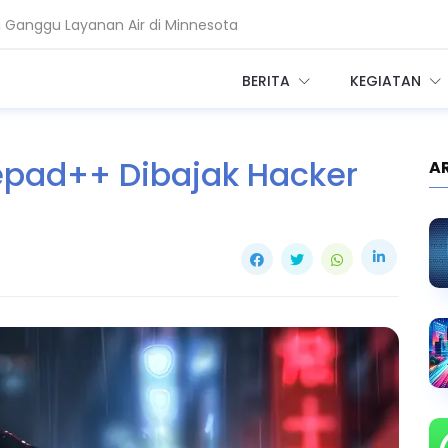
i Ganggu Layanan Air di Minnesota
r Telkom Minta Zero Trust Diperkuat
BERITA
KEGIATAN
tepad++ Dibajak Hacker
A