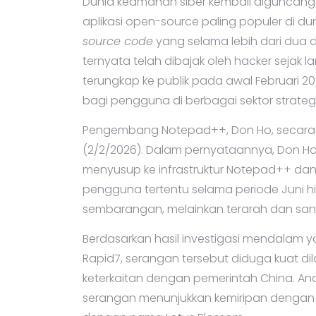
Dunia keamanan siber kembali diguncang 
aplikasi open-source paling populer di du
source code
yang selama lebih dari dua
ternyata telah dibajak oleh hacker sejak l
terungkap ke publik pada awal Februari 2
bagi pengguna di berbagai sektor strategi
Pengembang Notepad++, Don Ho, secara re
(2/2/2026). Dalam pernyataannya, Don H
menyusup ke infrastruktur Notepad++ d
pengguna tertentu selama periode Juni hi
sembarangan, melainkan terarah dan sanga
Berdasarkan hasil investigasi mendalam 
Rapid7, serangan tersebut diduga kuat di
keterkaitan dengan pemerintah China. Anali
serangan menunjukkan kemiripan dengan a