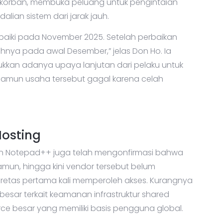
korban, membuka peluang untuk pengintaian
lian sistem dari jarak jauh.
baiki pada November 2025. Setelah perbaikan
uhnya pada awal Desember,” jelas Don Ho. Ia
kan adanya upaya lanjutan dari pelaku untuk
namun usaha tersebut gagal karena celah
Hosting
an Notepad++ juga telah mengonfirmasi bahwa
mun, hingga kini vendor tersebut belum
etas pertama kali memperoleh akses. Kurangnya
besar terkait keamanan infrastruktur shared
ce besar yang memiliki basis pengguna global.