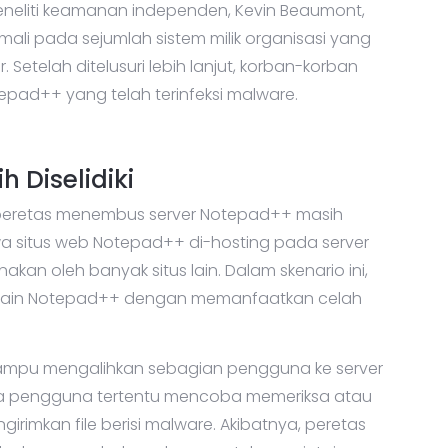
peneliti keamanan independen, Kevin Beaumont,
i pada sejumlah sistem milik organisasi yang
 Setelah ditelusuri lebih lanjut, korban-korban
epad++ yang telah terinfeksi malware.
 Diselidiki
 peretas menembus server Notepad++ masih
wa situs web Notepad++ di-hosting pada server
kan oleh banyak situs lain. Dalam skenario ini,
omain Notepad++ dengan memanfaatkan celah
r mampu mengalihkan sebagian pengguna ke server
ka pengguna tertentu mencoba memeriksa atau
rimkan file berisi malware. Akibatnya, peretas