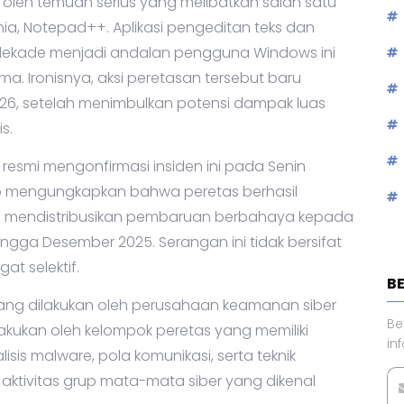
oleh temuan serius yang melibatkan salah satu
nia, Notepad++. Aplikasi pengeditan teks dan
 dekade menjadi andalan pengguna Windows ini
ama. Ironisnya, aksi peretasan tersebut baru
026, setelah menimbulkan potensi dampak luas
s.
smi mengonfirmasi insiden ini pada Senin
o mengungkapkan bahwa peretas berhasil
an mendistribusikan pembaruan berbahaya kepada
ngga Desember 2025. Serangan ini tidak bersifat
t selektif.
B
yang dilakukan oleh perusahaan keamanan siber
Be
lakukan oleh kelompok peretas yang memiliki
in
sis malware, pola komunikasi, serta teknik
ktivitas grup mata-mata siber yang dikenal