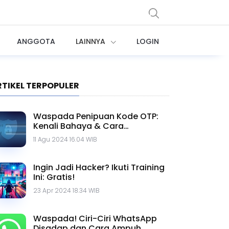
ANGGOTA
LAINNYA
LOGIN
RTIKEL TERPOPULER
Waspada Penipuan Kode OTP:
Kenali Bahaya & Cara
Menghindarinya
11 Agu 2024 16.04 WIB
Ingin Jadi Hacker? Ikuti Training
Ini: Gratis!
23 Apr 2024 18.34 WIB
Waspada! Ciri-Ciri WhatsApp
Disadap dan Cara Ampuh