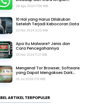
Mengatasinya
28 Agu 2024 17.56 WIB
10 Hal yang Harus Dilakukan
Setelah Terjadi Kebocoran Data
22 Nov 2024 02.13 WIB
Apa itu Malware? Jenis dan
Cara Pencegahannya
05 Feb 2024 17.27 WIB
Mengenal Tor Browser, Software
yang Dapat Mengakses Dark
Web
06 Jul 2024 17.01 WIB
BEL ARTIKEL TERPOPULER