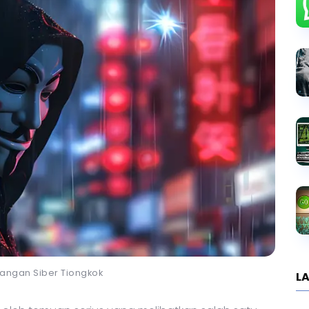
erangan Siber Tiongkok
LA