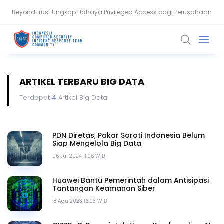
BeyondTrust Ungkap Bahaya Privileged Access bagi Perusahaan
Serangan Siber Terkoordinasi Ganggu Layanan Air di Minnesota
ARTIKEL TERBARU BIG DATA
Terdapat
4
Artikel Big Data
PDN Diretas, Pakar Soroti Indonesia Belum
Siap Mengelola Big Data
06 Jul 2024 11.06 WIB
Huawei Bantu Pemerintah dalam Antisipasi
Tantangan Keamanan Siber
18 Agu 2023 16.03 WIB