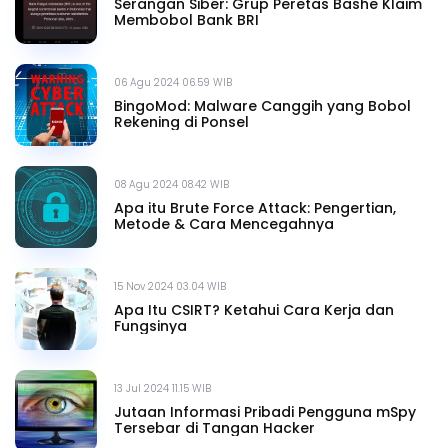
Serangan Siber: Grup Peretas Bashe Klaim
Membobol Bank BRI
06 Agu 2024 06.59 WIB
BingoMod: Malware Canggih yang Bobol
Rekening di Ponsel
08 Agu 2024 08.42 WIB
Apa itu Brute Force Attack: Pengertian,
Metode & Cara Mencegahnya
15 Nov 2024 03.04 WIB
Apa Itu CSIRT? Ketahui Cara Kerja dan
Fungsinya
13 Jul 2024 11.15 WIB
Jutaan Informasi Pribadi Pengguna mSpy
Tersebar di Tangan Hacker