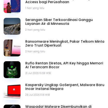
Access bagi Perusahaan
1 hari yang lalu
Serangan Siber Terkoordinasi Ganggu
Layanan Air di Minnesota
2 hari yang lalu
Ransomware Meningkat, Pakar Telkom Minta
Zero Trust Diperkuat
2 hari yang lalu
Ruflo Rentan Diretas, API Key hingga Memori
AI Terancam Bocor
31 Jul 2026 10.59 WIB
Kaspersky Ungkap GoSerpent, Malware Baru
Incar Instansi Negara
29 Jul 2026 11.16 WIB
Waspada! Malware Disembunyikan di